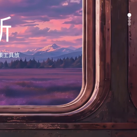
断
策工具放